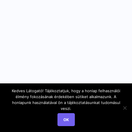
Kedves Látogató! Tájékoztatjuk, hogy a honlap felhasználói
élmény fokozásának érdekében sütiket alkalmazunk. A
honlapunk használatával ön a tájékoztatásunkat tudomásul
veszi.
OK
HÍVJON MOST
TÉRKÉP