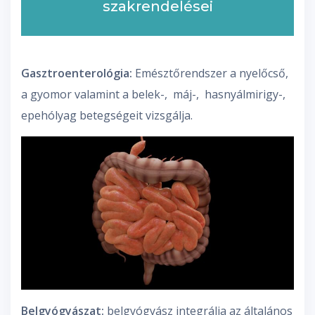
szakrendelései
Gasztroenterológia:
Emésztőrendszer a nyelőcső,
a gyomor valamint a belek-, máj-, hasnyálmirigy-,
epehólyag betegségeit vizsgálja.
Belgyógyászat:
belgyógyász integrálja az általános