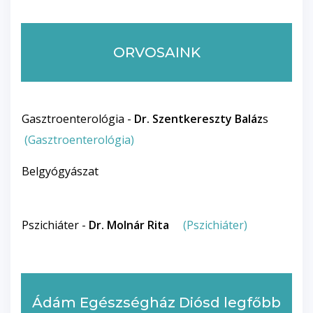
ORVOSAINK
Gasztroenterológia -
Dr. Szentkereszty Baláz
s
(Gasztroenterológia)
Belgyógyászat
Pszichiáter -
Dr. Molnár Rita
(Pszichiáter)
Ádám Egészségház Diósd legfőbb