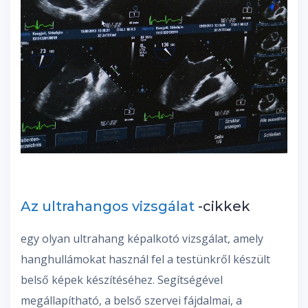
Az ultrahangos vizsgálat
-cikkek
egy olyan ultrahang képalkotó vizsgálat, amely
hanghullámokat használ fel a testünkről készült
belső képek készítéséhez. Segítségével
megállapítható, a belső szervei fájdalmai, a