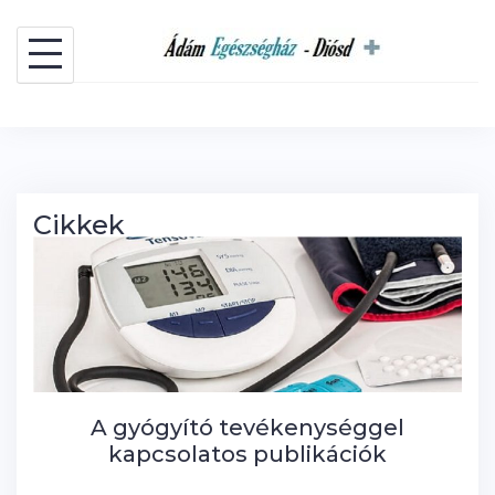
Skip
to
content
Cikkek
A gyógyító tevékenységgel
kapcsolatos publikációk