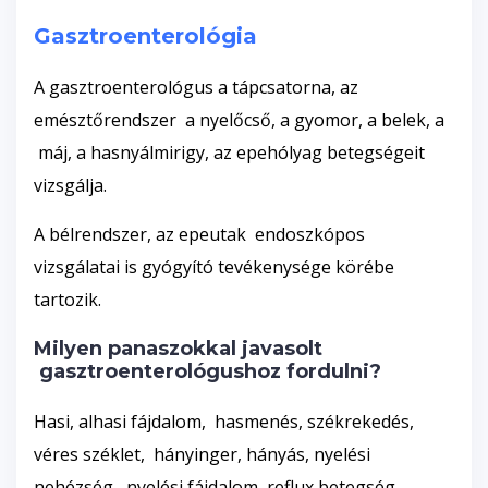
Gasztroenterológia
A gasztroenterológus a tápcsatorna, az
emésztőrendszer a nyelőcső, a gyomor, a belek, a
máj, a hasnyálmirigy, az epehólyag betegségeit
vizsgálja.
A bélrendszer, az epeutak endoszkópos
vizsgálatai is gyógyító tevékenysége körébe
tartozik.
Milyen panaszokkal javasolt
gasztroenterológushoz fordulni?
Hasi, alhasi fájdalom, hasmenés, székrekedés,
véres széklet, hányinger, hányás, nyelési
nehézség, nyelési fájdalom, reflux betegség,