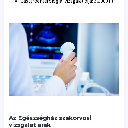
Gasztroenterológiai vizsgálat díja:
30.000 Ft
Az Egészségház szakorvosi
vizsgálat árak