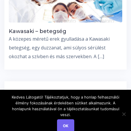
Kawasaki – betegség
A közepes méretű erek gyulladása a Kawasaki
betegség, egy duzzanat, ami súlyos sérülést
okozhat a szívben és más szervekben. A […]
Bejegyzés
Régebbi bejegyzések
Kedves Látogató! Tájékoztatjuk, hogy a honlap felhasználói
navigáció
élmény fokozásának érdekében sütiket alkalmazunk. A
honlapunk használatával ön a tájékoztatásunkat tudomásul
veszi.
OK
HÍVJON MOST
TÉRKÉP