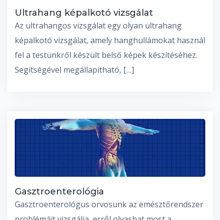
Ultrahang képalkotó vizsgálat
Az ultrahangos vizsgálat egy olyan ultrahang
képalkotó vizsgálat, amely hanghullámokat használ
fel a testünkről készült belső képek készítéséhez.
Segítségével megállapítható, […]
Gasztroenterológia
Gasztroenterológus orvosunk az emésztőrendszer
problémáit vizsgálja, erről olvashat most a