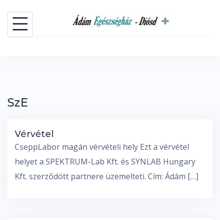
Skip
to
content
SzE
Vérvétel
CseppLabor magán vérvételi hely Ezt a vérvétel
helyet a SPEKTRUM-Lab Kft. és SYNLAB Hungary
Kft. szerződött partnere üzemelteti. Cím: Ádám […]