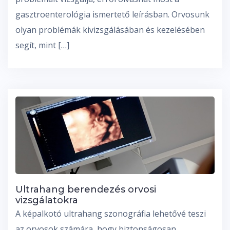
gasztroenterológia ismertető leírásban. Orvosunk
olyan problémák kivizsgálásában és kezelésében
segít, mint […]
Ultrahang berendezés orvosi
vizsgálatokra
A képalkotó ultrahang szonográfia lehetővé teszi
az orvosok számára, hogy biztonságosan,