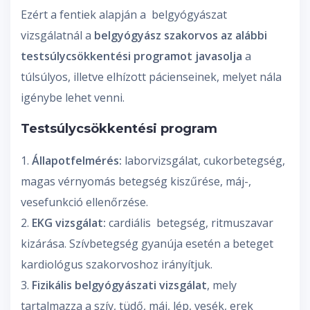
Ezért a fentiek alapján a belgyógyászat
vizsgálatnál a
belgyógyász szakorvos az alábbi
testsúlycsökkentési programot javasolja
a
túlsúlyos, illetve elhízott pácienseinek, melyet nála
igénybe lehet venni.
Testsúlycsökkentési program
1.
Állapotfelmérés:
laborvizsgálat, cukorbetegség,
magas vérnyomás betegség kiszűrése, máj-,
vesefunkció ellenőrzése.
2.
EKG vizsgálat:
cardiális betegség, ritmuszavar
kizárása. Szívbetegség gyanúja esetén a beteget
kardiológus szakorvoshoz irányítjuk.
3.
Fizikális belgyógyászati vizsgálat
, mely
tartalmazza a szív, tüdő, máj, lép, vesék, erek