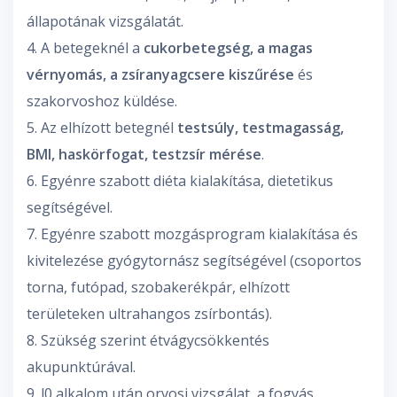
állapotának vizsgálatát.
4. A betegeknél a
cukorbetegség, a magas
vérnyomás, a zsíranyagcsere kiszűrése
és
szakorvoshoz küldése.
5. Az elhízott betegnél
testsúly, testmagasság,
BMI, haskörfogat, testzsír mérése
.
6. Egyénre szabott diéta kialakítása, dietetikus
segítségével.
7. Egyénre szabott mozgásprogram kialakítása és
kivitelezése gyógytornász segítségével (csoportos
torna, futópad, szobakerékpár, elhízott
területeken ultrahangos zsírbontás).
8. Szükség szerint étvágycsökkentés
akupunktúrával.
9. l0 alkalom után orvosi vizsgálat, a fogyás