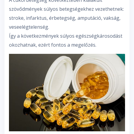
A cukorbetegség következtében kialakult
szövődmények súlyos betegségekhez vezethetnek:
stroke, infarktus, érbetegség, amputáció, vakság,
veseelégtelenség.
Így a következmények súlyos egészségkárosodást
okozhatnak, ezért fontos a megelőzés.